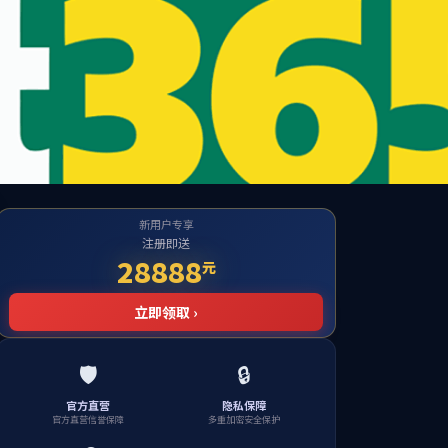
搜索
教学研究
开放办学