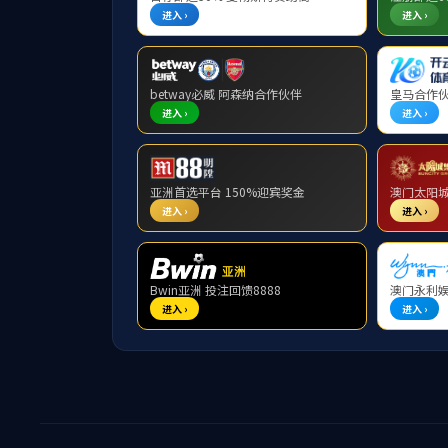
附中新闻
通知公告
首页
杏坛撷英
学生活动
家庭教育
课程改革
校园风光
b
校区列表
大学附
国家级
新学校