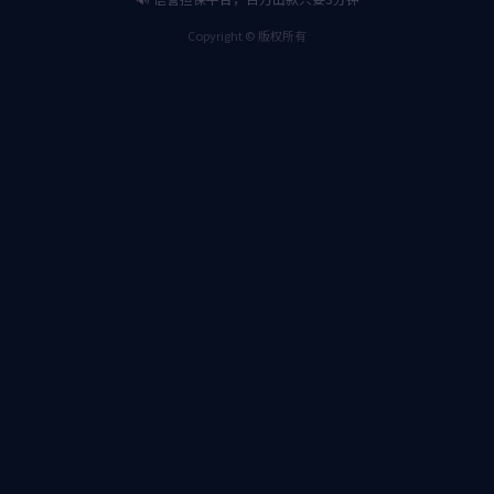
批急救教育试点学校，荣获第六届“母亲河”奖，入选“改
校坚持贯彻党和国家教育方针，落实“立德树人”根本任务
行“行己有耻，君子不器”的校训，致力建设“中学里的大
、个性发展，为学生一生的生涯幸福奠基。多年来被社会
嘉陵江边一颗璀璨的明珠”。